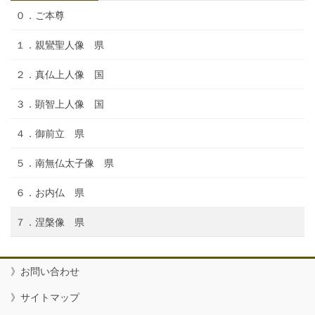
０．ご本尊
１．親鸞聖人像 県
２．真仏上人像 国
３．顕智上人像 国
４．御前立 県
５．南無仏太子像 県
６．お内仏 県
７．涅槃像 県
》お問い合わせ
》サイトマップ