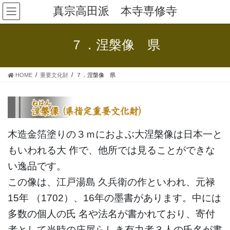
コ
ナ
真宗高田派 本寺専修寺
ン
ビ
テ
ゲ
ン
ー
７．涅槃像 県
ツ
シ
へ
ョ
ス
ン
HOME
重要文化財
７．涅槃像 県
キ
に
ッ
移
プ
動
木造金箔塗りの３ｍにおよぶ大涅槃像は日本一と
もいわれる大 作で、他所では見ることができな
い逸品です。
この像は、江戸湯島 久兵衛の作といわれ、元禄
15年 （1702）、16年の墨書があります。中には
多数の個人の氏 名や法名が書かれており、寄付
者として当時の庄屋らしき有力者３人の氏名が書